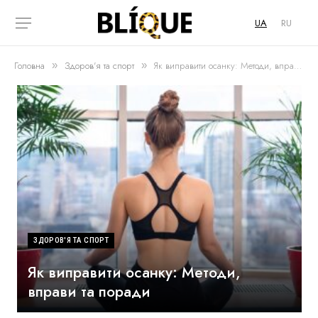
UA
RU
Головна
Здоров'я та спорт
Як виправити осанку: Методи, вправи та поради
»
»
ЗДОРОВ'Я ТА СПОРТ
Як виправити осанку: Методи,
вправи та поради