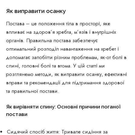
Як виправити осанку
Постава – це положення тіла в просторі, яке
впливає на здоров’я хребта, м’язів і внутрішніх
органів. Правильна постава забезпечує
оптимальний розподіл навантаження на хребет і
допомагає запобігти різним проблемам, як-от болі в
спині, головні болі та втома. У цій статті ми
розглянемо методи, як виправити осанку, ефективні
вправи та рекомендації для підтримання здорової
та правильної постави.
Як вирівняти спину: Основні причини поганої
постави
Сидячий спосіб життя: Тривале сидіння за