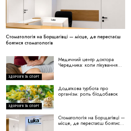
Стоматологія на Борщагівці — місце, де перестаєш
боятися стоматологів
Медичний центр доктора
Чередника: коли лікування
починається з пошуку
причини
ЗДОРОВ'Я ТА СПОРТ
Додаткова турбота про
організм: роль біодобавок
ЗДОРОВ'Я ТА СПОРТ
Стоматологія на Борщагівці —
місце, де перестаєш боятися
стоматологів