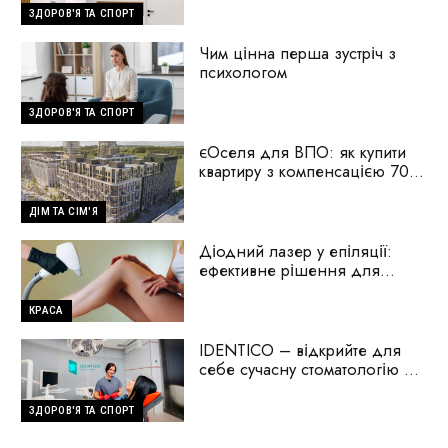
ЗДОРОВ'Я ТА СПОРТ
Чим цінна перша зустріч з
психологом
ЗДОРОВ'Я ТА СПОРТ
єОселя для ВПО: як купити
квартиру з компенсацією 70%
першого внеску
ДІМ ТА СІМ'Я
Діодний лазер у епіляції:
ефективне рішення для
гладкої шкіри
КРАСА
IDENTICO – відкрийте для
себе сучасну стоматологію на
Голосіїво
ЗДОРОВ'Я ТА СПОРТ