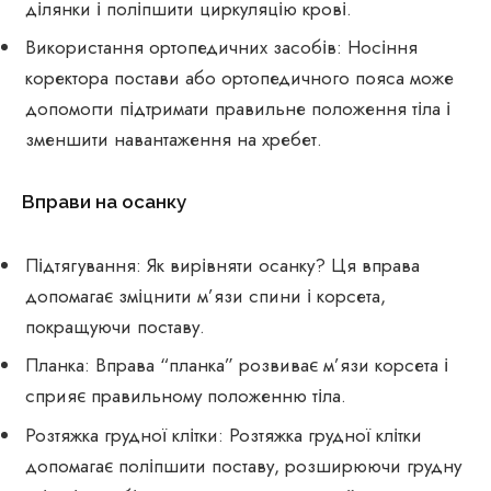
ділянки і поліпшити циркуляцію крові.
Використання ортопедичних засобів: Носіння
коректора постави або ортопедичного пояса може
допомогти підтримати правильне положення тіла і
зменшити навантаження на хребет.
Вправи на осанку
Підтягування: Як вирівняти осанку? Ця вправа
допомагає зміцнити м’язи спини і корсета,
покращуючи поставу.
Планка: Вправа “планка” розвиває м’язи корсета і
сприяє правильному положенню тіла.
Розтяжка грудної клітки: Розтяжка грудної клітки
допомагає поліпшити поставу, розширюючи грудну