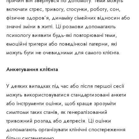
причин він звернувся по допомогу. Теми можуть
включати стрес, тривогу, стосунки, роботу, сон,
фізичне здоров’я, динаміку сімейних відносин або
значні зміни в житті. Ці розмови допомагають
психологу виявити будь-які повторювані теми,
емоційні тригери або поведінкові патерни, які
можуть бути не очевидними для самого клієнта.
Анкетування клієнта
У деяких випадках під час або після першої сесії
можуть використовуватися стандартизовані анкети
або інструменти оцінки, щоб краще зрозуміти
симптоми таких станів, як генералізований
тривожний розлад або депресія. Ці оцінки
допомагають організувати клінічні спостереження
більш систематично.