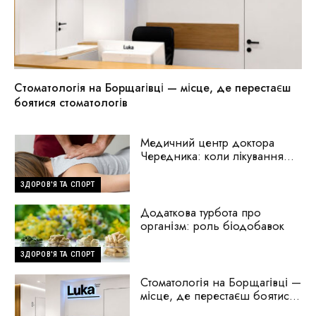
Стоматологія на Борщагівці — місце, де перестаєш
боятися стоматологів
Медичний центр доктора
Чередника: коли лікування
починається з пошуку
причини
ЗДОРОВ'Я ТА СПОРТ
Додаткова турбота про
організм: роль біодобавок
ЗДОРОВ'Я ТА СПОРТ
Стоматологія на Борщагівці —
місце, де перестаєш боятися
стоматологів