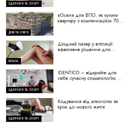
ЗДОРОВ'Я ТА СПОРТ
єОселя для ВПО: як купити
квартиру з компенсацією 70%
першого внеску
ДІМ ТА СІМ'Я
Діодний лазер у епіляції:
ефективне рішення для
гладкої шкіри
КРАСА
IDENTICO – відкрийте для
себе сучасну стоматологію на
Голосіїво
ЗДОРОВ'Я ТА СПОРТ
Кодування від алкоголю як
крок до нового життя
ЗДОРОВ'Я ТА СПОРТ