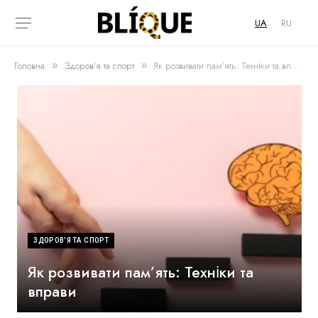
UA
RU
Головна
Здоров'я та спорт
Як розвивати пам’ять: Техніки та вправи
»
»
ЗДОРОВ'Я ТА СПОРТ
Як розвивати пам’ять: Техніки та
вправи