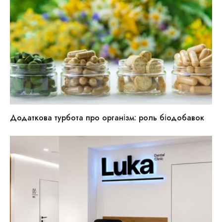
Додаткова турбота про організм: роль біодобавок