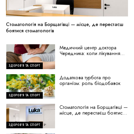
Стоматологія на Борщагівці — місце, де перестаєш
боятися стоматологів
Медичний центр доктора
Чередника: коли лікування
починається з пошуку
причини
ЗДОРОВ'Я ТА СПОРТ
Додаткова турбота про
організм: роль біодобавок
ЗДОРОВ'Я ТА СПОРТ
Стоматологія на Борщагівці —
місце, де перестаєш боятися
стоматологів
ЗДОРОВ'Я ТА СПОРТ