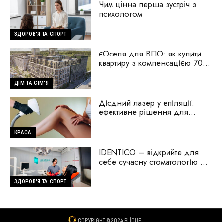
Чим цінна перша зустріч з
психологом
ЗДОРОВ'Я ТА СПОРТ
єОселя для ВПО: як купити
квартиру з компенсацією 70%
першого внеску
ДІМ ТА СІМ'Я
Діодний лазер у епіляції:
ефективне рішення для
гладкої шкіри
КРАСА
IDENTICO – відкрийте для
себе сучасну стоматологію на
Голосіїво
ЗДОРОВ'Я ТА СПОРТ
COPYRIGHT © 2024 BLÍQUE