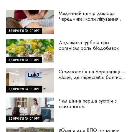
Медичний центр доктора
Чередника: коли лікування
починається з пошуку
причини
ЗДОРОВ'Я ТА СПОРТ
Додаткова турбота про
організм: роль біодобавок
ЗДОРОВ'Я ТА СПОРТ
Стоматологія на Борщагівці —
місце, де перестаєш боятися
стоматологів
ЗДОРОВ'Я ТА СПОРТ
Чим цінна перша зустріч з
психологом
ЗДОРОВ'Я ТА СПОРТ
єОселя для ВПО: як купити