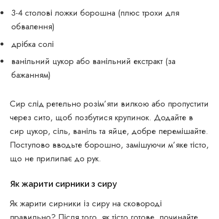
3-4 столові ложки борошна (плюс трохи для
обвалення)
дрібка солі
ванільний цукор або ванільний екстракт (за
бажанням)
Сир слід ретельно розім’яти вилкою або пропустити
через сито, щоб позбутися крупинок. Додайте в
сир цукор, сіль, ваніль та яйце, добре перемішайте.
Поступово вводьте борошно, замішуючи м’яке тісто,
що не прилипає до рук.
Як жарити сирники з сиру
Як жарити сирники із сиру на сковороді
правильно? Після того, як тісто готове, починайте