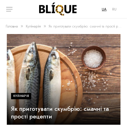
UA
RU
Головна
Кулінарія
Як приготувати скумбрію: смачні та прості рецепти
»
»
КУЛІНАРІЯ
Як приготувати скумбрію: смачні та
прості рецепти