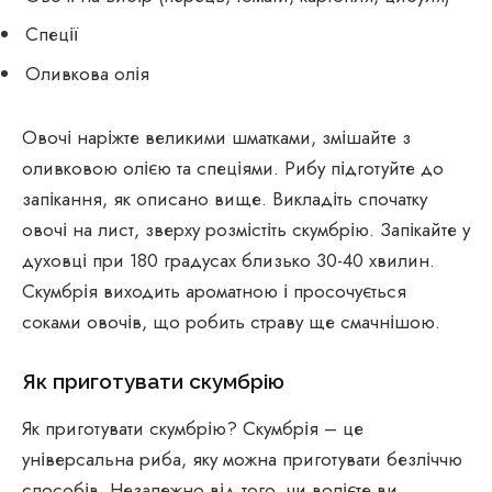
Спеції
Оливкова олія
Овочі наріжте великими шматками, змішайте з
оливковою олією та спеціями. Рибу підготуйте до
запікання, як описано вище. Викладіть спочатку
овочі на лист, зверху розмістіть скумбрію. Запікайте у
духовці при 180 градусах близько 30-40 хвилин.
Скумбрія виходить ароматною і просочується
соками овочів, що робить страву ще смачнішою.
Як приготувати скумбрію
Як приготувати скумбрію? Скумбрія – це
універсальна риба, яку можна приготувати безліччю
способів. Незалежно від того, чи волієте ви