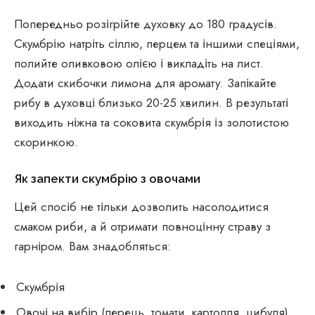
Попередньо розігрійте духовку до 180 градусів.
Скумбрію натріть сіллю, перцем та іншими спеціями,
полийте оливковою олією і викладіть на лист.
Додати скибочки лимона для аромату. Запікайте
рибу в духовці близько 20-25 хвилин. В результаті
виходить ніжна та соковита скумбрія із золотистою
скоринкою.
Як запекти скумбрію з овочами
Цей спосіб не тільки дозволить насолодитися
смаком риби, а й отримати повноцінну страву з
гарніром. Вам знадобляться:
Скумбрія
Овочі на вибір (перець, томати, картопля, цибуля)