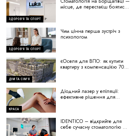
Стоматологія на Борщагівці —
місце, де перестаєш боятися
стоматологів
ЗДОРОВ'Я ТА СПОРТ
Чим цінна перша зустріч з
психологом
ЗДОРОВ'Я ТА СПОРТ
єОселя для ВПО: як купити
квартиру з компенсацією 70%
першого внеску
ДІМ ТА СІМ'Я
Діодний лазер у епіляції:
ефективне рішення для
гладкої шкіри
КРАСА
IDENTICO – відкрийте для
себе сучасну стоматологію на
Голосіїво