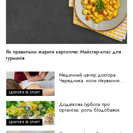
Як правильно жарити картоплю: Майстер-клас для
гурманів
Медичний центр доктора
Чередника: коли лікування
починається з пошуку
причини
ЗДОРОВ'Я ТА СПОРТ
Додаткова турбота про
організм: роль біодобавок
ЗДОРОВ'Я ТА СПОРТ