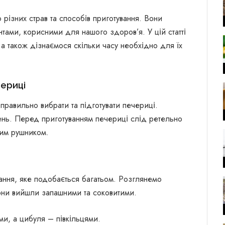
 різних страв та способів приготування. Вони
нтами, корисними для нашого здоров’я. У цій статті
а також дізнаємося скільки часу необхідно для їх
чериці
правильно вибрати та підготувати печериці.
ень. Перед приготуванням печериці слід ретельно
вим рушником.
ння, яке подобається багатьом. Розглянемо
они вийшли запашними та соковитими.
ми, а цибуля – півкільцями.