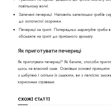
повільному вогні.
Запечені печериці. Наповніть капелюшки грибів сир
до золотистої скоринки.
Печериці на грилі. Попередньо маринуйте гриби в 
обсмажте на грилі до приємного аромату.
Як приготувати печериці
Як приготувати печериці? Як бачите, способи приго
щось на власний смак. Освоївши основні принципи т
з цибулею і скільки їх смажити, ви з легкістю змо
корисними стравами.
СХОЖІ СТАТТІ