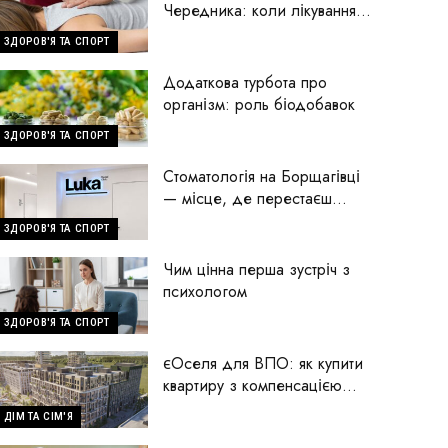
Чередника: коли лікування
починається з пошуку
ЗДОРОВ'Я ТА СПОРТ
причини
Додаткова турбота про
організм: роль біодобавок
ЗДОРОВ'Я ТА СПОРТ
Стоматологія на Борщагівці
— місце, де перестаєш
боятися стоматологів
ЗДОРОВ'Я ТА СПОРТ
Чим цінна перша зустріч з
психологом
ЗДОРОВ'Я ТА СПОРТ
єОселя для ВПО: як купити
квартиру з компенсацією
70% першого внеску
ДІМ ТА СІМ'Я