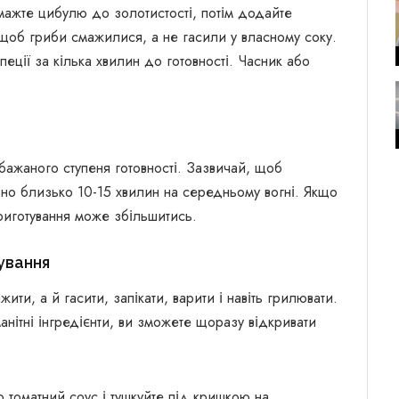
мажте цибулю до золотистості, потім додайте
щоб гриби смажилися, а не гасили у власному соку.
еції за кілька хвилин до готовності. Часник або
бажаного ступеня готовності. Зазвичай, щоб
бно близько 10-15 хвилин на середньому вогні. Якщо
риготування може збільшитись.
ування
ти, а й гасити, запікати, варити і навіть грилювати.
нітні інгредієнти, ви зможете щоразу відкривати
 томатний соус і тушкуйте під кришкою на