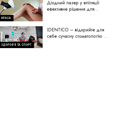
Діодний лазер у епіляції:
ефективне рішення для
гладкої шкіри
КРАСА
IDENTICO – відкрийте для
себе сучасну стоматологію на
Голосіїво
ЗДОРОВ'Я ТА СПОРТ