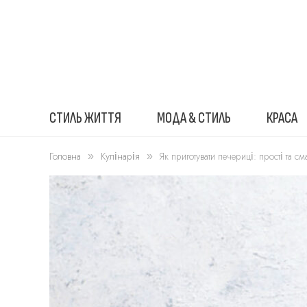
СТИЛЬ ЖИТТЯ
МОДА & СТИЛЬ
КРАСА
Головна
Кулінарія
Як приготувати печериці: прості та с
»
»