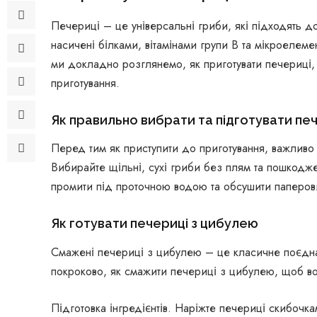
Печериці – це універсальні гриби, які підходять до
насичені білками, вітамінами групи B та мікроелеме
ми докладно розглянемо, як приготувати печериці, 
приготування.
Як правильно вибрати та підготувати пе
Перед тим як приступити до приготування, важливо 
Вибирайте щільні, сухі гриби без плям та пошкодж
промити під проточною водою та обсушити паперо
Як готувати печериці з цибулею
Смажені печериці з цибулею – це класичне поєдна
покроково, як смажити печериці з цибулею, щоб в
Підготовка інгредієнтів. Наріжте печериці скибочка