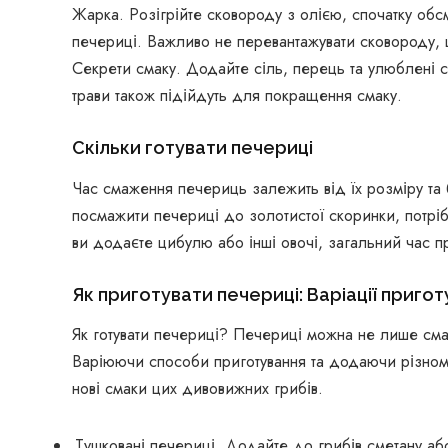
Жарка. Розігрійте сковороду з олією, спочатку обс
печериці. Важливо не перевантажувати сковороду, 
Секрети смаку. Додайте сіль, перець та улюблені сп
трави також підійдуть для покращення смаку.
Скільки готувати печериці
Час смаження печериць залежить від їх розміру та 
посмажити печериці до золотистої скоринки, потрі
ви додаєте цибулю або інші овочі, загальний час п
Як приготувати печериці: Варіації пригот
Як готувати печериці? Печериці можна не лише смажи
Варіюючи способи приготування та додаючи різнома
нові смаки цих дивовижних грибів.
Тушковані печериці. Додайте до грибів сметану або