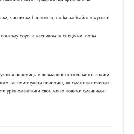
ом, часником і зеленню, потім запікайте в духовці
соєвому соусі з часником та спеціями, потім
тування печериць різноманітні і кожен може знайти
ого, як приготувати печериці, як смажити печериці
жете урізноманітнити своє меню новими смачними і