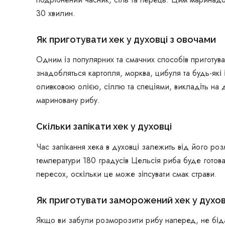
30 хвилин.
Як приготувати хек у духовці з овочами
Одним із популярних та смачних способів приготува
знадобляться картопля, морква, цибуля та будь-які 
оливковою олією, сіллю та спеціями, викладіть на 
мариновану рибу.
Скільки запікати хек у духовці
Час запікання хека в духовці залежить від його роз
температури 180 градусів Цельсія риба буде готов
пересох, оскільки це може зіпсувати смак страви.
Як приготувати заморожений хек у духов
Якщо ви забули розморозити рибу наперед, не біда