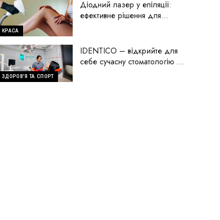
Діодний лазер у епіляції:
ефективне рішення для
гладкої шкіри
КРАСА
IDENTICO – відкрийте для
себе сучасну стоматологію на
Голосіїво
ЗДОРОВ'Я ТА СПОРТ