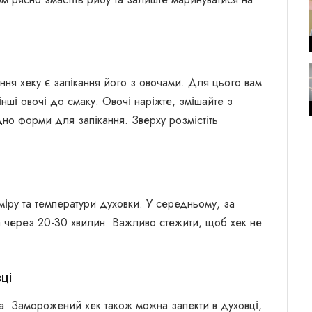
ння хеку є запікання його з овочами. Для цього вам
інші овочі до смаку. Овочі наріжте, змішайте з
дно форми для запікання. Зверху розмістіть
міру та температури духовки. У середньому, за
а через 20-30 хвилин. Важливо стежити, щоб хек не
ці
. Заморожений хек також можна запекти в духовці,