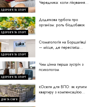
Чередника: коли лікування
починається з пошуку
ЗДОРОВ'Я ТА СПОРТ
причини
Додаткова турбота про
організм: роль біодобавок
ЗДОРОВ'Я ТА СПОРТ
Стоматологія на Борщагівці
— місце, де перестаєш
боятися стоматологів
ЗДОРОВ'Я ТА СПОРТ
Чим цінна перша зустріч з
психологом
ЗДОРОВ'Я ТА СПОРТ
єОселя для ВПО: як купити
квартиру з компенсацією
70% першого внеску
ДІМ ТА СІМ'Я