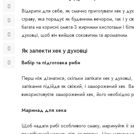
Відкрити для себе, як смачно приготувати хек у дух
страву, яка порадує як буденним вечором, так і у с
багата на корисні омега-3 жирними кислотами і білко
духовці, щоб він вийшов соковитим та ароматним.
Як запекти хек у духовці
Вибір та підготовка риби
Перш ніж дізнатися, скільки запікати хек у духовці,
запікання підійде як свіжий, і заморожений хек. В
використовуєте заморожений хек, його необхідно 
Маринад для хека
Щоб надати рибі особливого смаку, маринуйте її за
подрібнений часник, сіль та перець. Цим маринадо