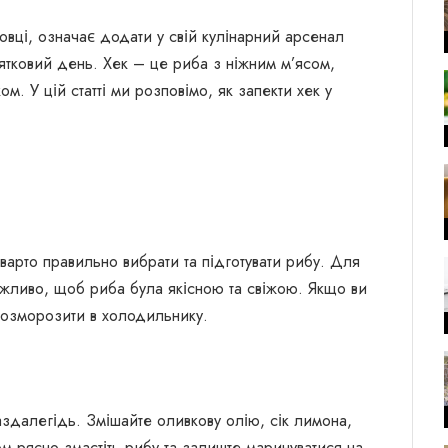
овці, означає додати у свій кулінарний арсенал
вятковий день. Хек – це риба з ніжним м’ясом,
м. У цій статті ми розповімо, як запекти хек у
 варто правильно вибрати та підготувати рибу. Для
ажливо, щоб риба була якісною та свіжою. Якщо ви
розморозити в холодильнику.
здалегідь. Змішайте оливкову олію, сік лимона,
м рясно змастіть рибу та залиште маринуватися на