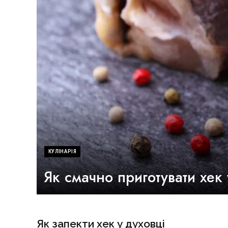
КУЛІНАРІЯ
Як смачно приготувати хек
Як запекти хек у духовці