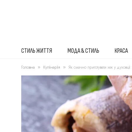
СТИЛЬ ЖИТТЯ
МОДА & СТИЛЬ
КРАСА
Головна
Кулінарія
Як смачно приготувати хек у духовці
»
»