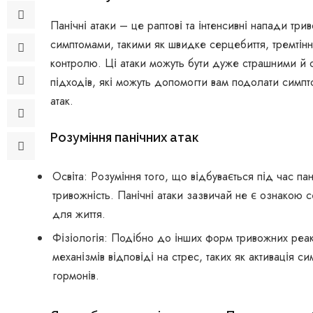
Панічні атаки – це раптові та інтенсивні напади т
симптомами, такими як швидке серцебиття, тремтін
контролю. Ці атаки можуть бути дуже страшними й о
підходів, які можуть допомогти вам подолати симпт
атак.
Розуміння панічних атак
Освіта: Розуміння того, що відбувається під час па
тривожність. Панічні атаки зазвичай не є ознакою 
для життя.
Фізіологія: Подібно до інших форм тривожних реакці
механізмів відповіді на стрес, таких як активація с
гормонів.