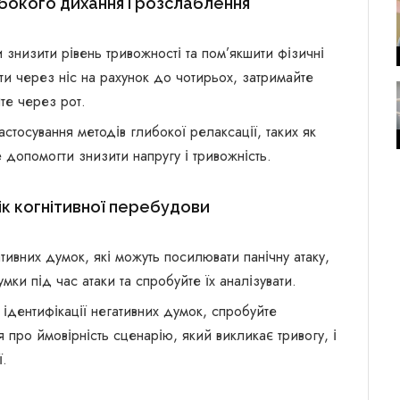
ибокого дихання і розслаблення
знизити рівень тривожності та пом’якшити фізичні
ти через ніс на рахунок до чотирьох, затримайте
те через рот.
астосування методів глибокої релаксації, таких як
допомогти знизити напругу і тривожність.
ік когнітивної перебудови
тивних думок, які можуть посилювати панічну атаку,
ки під час атаки та спробуйте їх аналізувати.
 ідентифікації негативних думок, спробуйте
я про ймовірність сценарію, який викликає тривогу, і
ї.