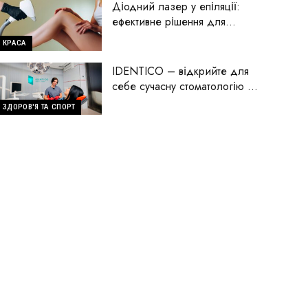
Діодний лазер у епіляції:
ефективне рішення для
гладкої шкіри
КРАСА
IDENTICO – відкрийте для
себе сучасну стоматологію на
Голосіїво
ЗДОРОВ'Я ТА СПОРТ