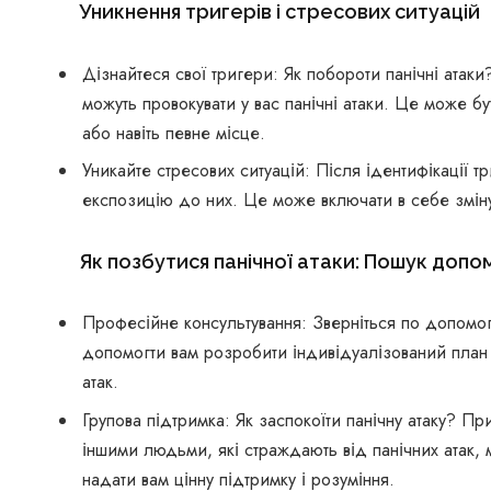
Уникнення тригерів і стресових ситуацій
Дізнайтеся свої тригери: Як побороти панічні атаки
можуть провокувати у вас панічні атаки. Це може бу
або навіть певне місце.
Уникайте стресових ситуацій: Після ідентифікації т
експозицію до них. Це може включати в себе зміну
Як позбутися панічної атаки: Пошук допо
Професійне консультування: Зверніться по допомог
допомогти вам розробити індивідуалізований план л
атак.
Групова підтримка: Як заспокоїти панічну атаку? П
іншими людьми, які страждають від панічних атак,
надати вам цінну підтримку і розуміння.