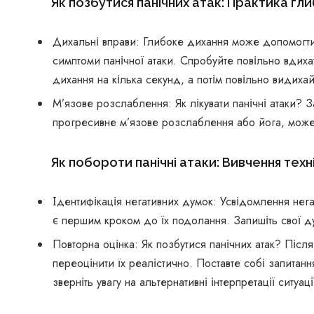
Як позбутися панічних атак: Практика гл
Дихальні вправи: Глибоке дихання може допомогти 
симптоми панічної атаки. Спробуйте повільно вдиха
дихання на кілька секунд, а потім повільно видихай
М’язове розслаблення: Як лікувати панічні атаки? З
прогресивне м’язове розслаблення або йога, може 
Як побороти панічні атаки: Вивчення техн
Ідентифікація негативних думок: Усвідомлення нега
є першим кроком до їх подолання. Запишіть свої дум
Повторна оцінка: Як позбутися панічних атак? Після
переоцінити їх реалістично. Поставте собі запитанн
зверніть увагу на альтернативні інтерпретації ситуаці