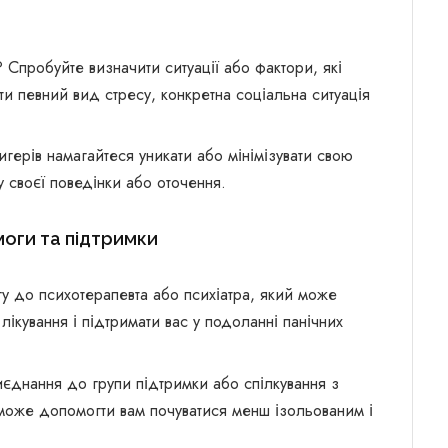
? Спробуйте визначити ситуації або фактори, які
ти певний вид стресу, конкретна соціальна ситуація
ригерів намагайтеся уникати або мінімізувати свою
 своєї поведінки або оточення.
моги та підтримки
у до психотерапевта або психіатра, який може
ікування і підтримати вас у подоланні панічних
риєднання до групи підтримки або спілкування з
 може допомогти вам почуватися менш ізольованим і