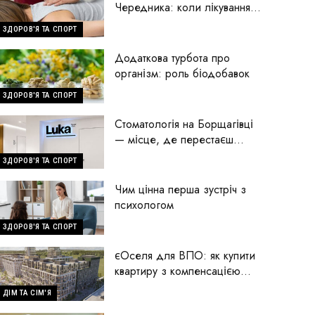
Чередника: коли лікування
починається з пошуку
ЗДОРОВ'Я ТА СПОРТ
причини
Додаткова турбота про
організм: роль біодобавок
ЗДОРОВ'Я ТА СПОРТ
Стоматологія на Борщагівці
— місце, де перестаєш
боятися стоматологів
ЗДОРОВ'Я ТА СПОРТ
Чим цінна перша зустріч з
психологом
ЗДОРОВ'Я ТА СПОРТ
єОселя для ВПО: як купити
квартиру з компенсацією
70% першого внеску
ДІМ ТА СІМ'Я