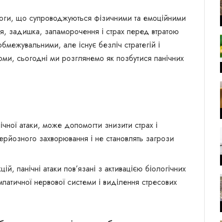
ривоги, що супроводжуються фізичними та емоційними
ня, задишка, запаморочення і страх перед втратою
бмежувальними, але існує безліч стратегій і
оми, сьогодні ми розглянемо як позбутися панічних
нічної атаки, може допомогти знизити страх і
серйозного захворювання і не становлять загрози
й, панічні атаки пов’язані з активацією біологічних
импатичної нервової системи і виділення стресових