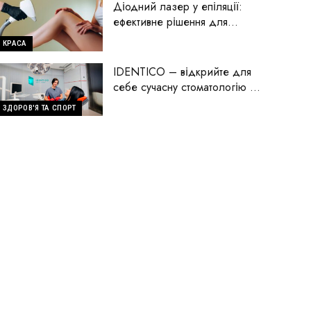
Діодний лазер у епіляції:
ефективне рішення для
гладкої шкіри
КРАСА
IDENTICO – відкрийте для
себе сучасну стоматологію на
Голосіїво
ЗДОРОВ'Я ТА СПОРТ