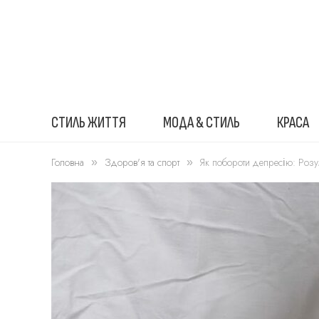
СТИЛЬ ЖИТТЯ
МОДА & СТИЛЬ
КРАСА
Головна
Здоров'я та спорт
Як побороти депресію: Роз
»
»