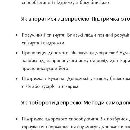
способі життя і підтримку з боку близьких.
Як впоратися з депресією: Підтримка от
Розуміння і співчуття: Близькі люди повинні розум
співчуття і підтримки.
Пропозиція допомоги: Як лікувати депресію? Будьт
наприклад, запропонувати йому супровід до лікаря
просто вислухати його.
Підтримка лікування: Допоможіть вашому близькому
ліків або зустрічі з лікарем.
Як побороти депресію: Методи самодоп
Підтримка здорового способу життя: Як позбутися 
харчування і нормалізація сну можуть допомогти вп