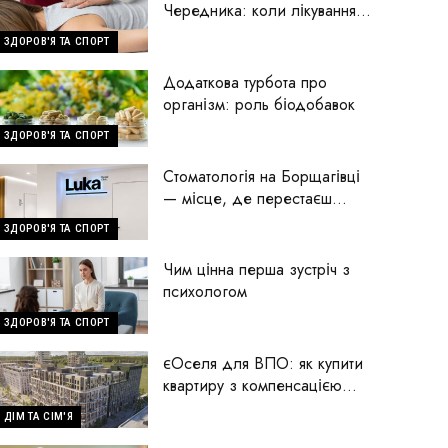
Чередника: коли лікування
починається з пошуку
ЗДОРОВ'Я ТА СПОРТ
причини
Додаткова турбота про
організм: роль біодобавок
ЗДОРОВ'Я ТА СПОРТ
Стоматологія на Борщагівці
— місце, де перестаєш
боятися стоматологів
ЗДОРОВ'Я ТА СПОРТ
Чим цінна перша зустріч з
психологом
ЗДОРОВ'Я ТА СПОРТ
єОселя для ВПО: як купити
квартиру з компенсацією
70% першого внеску
ДІМ ТА СІМ'Я