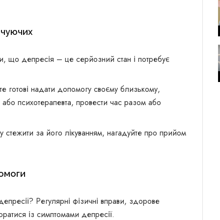
очуючих
іти, що депресія – це серйозний стан і потребує
е готові надати допомогу своєму близькому,
 або психотерапевта, провести час разом або
 стежити за його лікуванням, нагадуйте про прийом
омоги
депресії? Регулярні фізичні вправи, здорове
оратися із симптомами депресії.