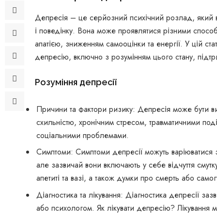
Депресія – це серйозний психічний розлад, який вп
і поведінку. Вона може проявлятися різними способ
апатією, зниженням самооцінки та енергії. У цій ст
депресію, включно з розумінням цього стану, під
Розуміння депресії
Причини та фактори ризику: Депресія може бути в
схильністю, хронічним стресом, травматичними под
соціальними проблемами.
Симптоми: Симптоми депресії можуть варіюватися 
але зазвичай вони включають у себе відчуття смутку,
апетиті та вазі, а також думки про смерть або самог
Діагностика та лікування: Діагностика депресії заз
або психологом. Як лікувати депресію? Лікування м