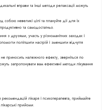
 дихальні вправи та інші методи релаксації можуть
д собою невеликі цілі та плануйте дії для їх
продуктивно та самодостатньо.
ння з друзями, участь у різноманітних заходах і
опомогти поліпшити настрій і зменшити відчуття
е приносить належного ефекту, зверніться по
ожуть запропонувати вам ефективні методи лікування
 рекомендацій лікаря і психотерапевта, приймайте
 лікарські прийоми.