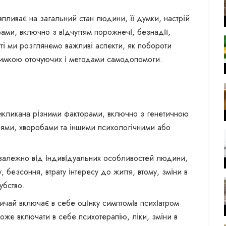
ливає на загальний стан людини, її думки, настрій
ами, включно з відчуттям порожнечі, безнадії,
атті ми розглянемо важливі аспекти, як побороти
тримкою оточуючих і методами самодопомоги.
икликана різними факторами, включно з генетичною
іями, хворобами та іншими психологічними або
залежно від індивідуальних особливостей людини,
 безсоння, втрату інтересу до життя, втому, зміни в
убство.
вичай включає в себе оцінку симптомів психіатром
оже включати в себе психотерапію, ліки, зміни в