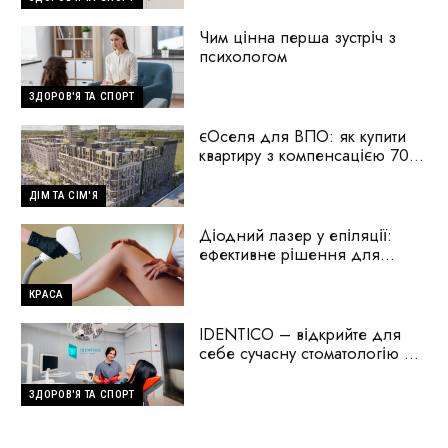
Чим цінна перша зустріч з
психологом
ЗДОРОВ'Я ТА СПОРТ
єОселя для ВПО: як купити
квартиру з компенсацією 70%
першого внеску
ДІМ ТА СІМ'Я
Діодний лазер у епіляції:
ефективне рішення для
гладкої шкіри
КРАСА
IDENTICO – відкрийте для
себе сучасну стоматологію на
Голосіїво
ЗДОРОВ'Я ТА СПОРТ