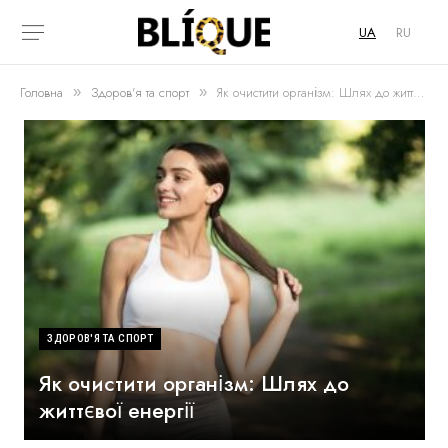
UA
RU
Головна
Здоров'я та спорт
Як очистити організм: Шлях до життєвої енергії
»
»
ЗДОРОВ'Я ТА СПОРТ
Як очистити організм: Шлях до
життєвої енергії