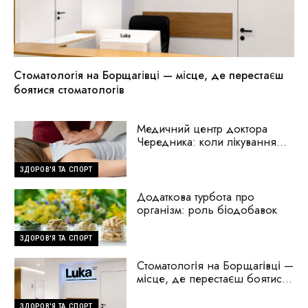
Стоматологія на Борщагівці — місце, де перестаєш
боятися стоматологів
Медичний центр доктора
Чередника: коли лікування
починається з пошуку
причини
ЗДОРОВ'Я ТА СПОРТ
Додаткова турбота про
організм: роль біодобавок
ЗДОРОВ'Я ТА СПОРТ
Стоматологія на Борщагівці —
місце, де перестаєш боятися
стоматологів
ЗДОРОВ'Я ТА СПОРТ