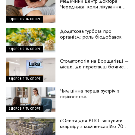
Медичний центр доктора
Чередника: коли лікування
починається з пошуку
причини
ЗДОРОВ'Я ТА СПОРТ
Додаткова турбота про
організм: роль біодобавок
ЗДОРОВ'Я ТА СПОРТ
Стоматологія на Борщагівці —
місце, де перестаєш боятися
стоматологів
ЗДОРОВ'Я ТА СПОРТ
Чим цінна перша зустріч з
психологом
ЗДОРОВ'Я ТА СПОРТ
єОселя для ВПО: як купити
квартиру з компенсацією 70%
першого внеску