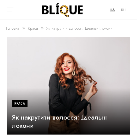
UA
RU
Головна
Краса
Як накрутити волосся: Ідеальні локони
»
»
КРАСА
Як накрутити волосся: Ідеальні
локони