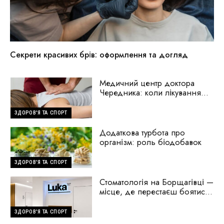
Секрети красивих брів: оформлення та догляд
Медичний центр доктора
Чередника: коли лікування
починається з пошуку
причини
ЗДОРОВ'Я ТА СПОРТ
Додаткова турбота про
організм: роль біодобавок
ЗДОРОВ'Я ТА СПОРТ
Стоматологія на Борщагівці —
місце, де перестаєш боятися
стоматологів
ЗДОРОВ'Я ТА СПОРТ