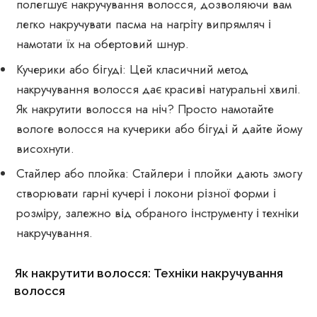
полегшує накручування волосся, дозволяючи вам
легко накручувати пасма на нагріту випрямляч і
намотати їх на обертовий шнур.
Кучерики або бігуді: Цей класичний метод
накручування волосся дає красиві натуральні хвилі.
Як накрутити волосся на ніч? Просто намотайте
вологе волосся на кучерики або бігуді й дайте йому
висохнути.
Стайлер або плойка: Стайлери і плойки дають змогу
створювати гарні кучері і локони різної форми і
розміру, залежно від обраного інструменту і техніки
накручування.
Як накрутити волосся: Техніки накручування
волосся