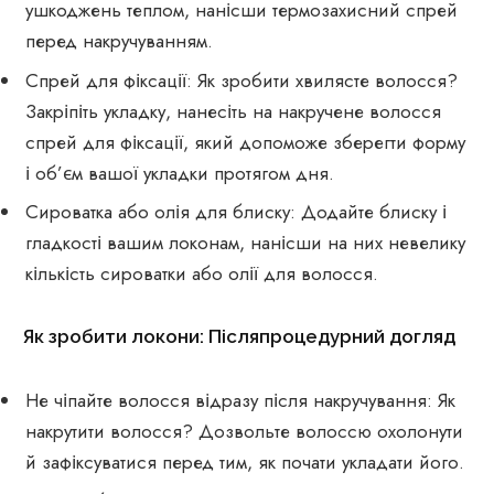
ушкоджень теплом, нанісши термозахисний спрей
перед накручуванням.
Спрей для фіксації: Як зробити хвилясте волосся?
Закріпіть укладку, нанесіть на накручене волосся
спрей для фіксації, який допоможе зберегти форму
і об’єм вашої укладки протягом дня.
Сироватка або олія для блиску: Додайте блиску і
гладкості вашим локонам, нанісши на них невелику
кількість сироватки або олії для волосся.
Як зробити локони: Післяпроцедурний догляд
Не чіпайте волосся відразу після накручування: Як
накрутити волосся? Дозвольте волоссю охолонути
й зафіксуватися перед тим, як почати укладати його.