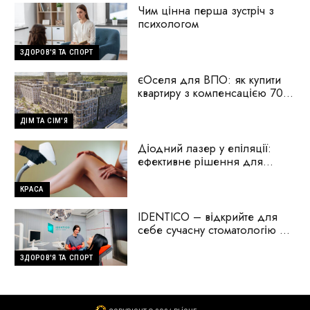
Чим цінна перша зустріч з
психологом
ЗДОРОВ'Я ТА СПОРТ
єОселя для ВПО: як купити
квартиру з компенсацією 70%
першого внеску
ДІМ ТА СІМ'Я
Діодний лазер у епіляції:
ефективне рішення для
гладкої шкіри
КРАСА
IDENTICO – відкрийте для
себе сучасну стоматологію на
Голосіїво
ЗДОРОВ'Я ТА СПОРТ