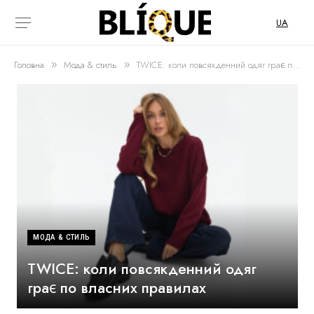
UA
Головна
Мода & стиль
TWICE: коли повсякденний одяг грає по власних правилах
»
»
МОДА & СТИЛЬ
TWICE: коли повсякденний одяг
грає по власних правилах