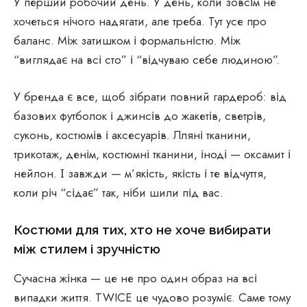
У перший робочий день. У день, коли зовсім не
хочеться нічого надягати, але треба. Тут усе про
баланс. Між затишком і формальністю. Між
“виглядає на всі сто” і “відчуваю себе людиною”.
У бренда є все, щоб зібрати повний гардероб: від
базових футболок і джинсів до жакетів, светрів,
суконь, костюмів і аксесуарів. Лляні тканини,
трикотаж, денім, костюмні тканини, іноді — оксамит і
нейлон. І завжди — м’якість, якість і те відчуття,
коли річ “сідає” так, ніби шили під вас.
Костюми для тих, хто не хоче вибирати
між стилем і зручністю
Сучасна жінка — це не про один образ на всі
випадки життя. TWICE це чудово розуміє. Саме тому