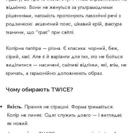
відмінно. Вони не женуться за ультрамодними
рішеннями, натомість пропонують лаконічні речі з
родзинкою: акцентний пояс, цікавий крій, фактура
тканини, що “грає” при світлі.
Колірна палітра — різна. Є класика: чорний, беж,
сірий, хакі. Але є й варіанти для тих, хто не боїться
виділитися — насичені, сміливі відтінки, які, втім, не
кричать, а гармонійно доповнюють образ.
Чому обирають TWICE?
Якість.
Прання не страшні. Форма тримається.
Колір не линяє. Одяг служить довго — і виглядає
як новий.