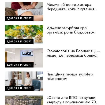
Медичний центр доктора
Чередника: коли лікування
починається з пошуку
причини
ЗДОРОВ'Я ТА СПОРТ
Додаткова турбота про
організм: роль біодобавок
ЗДОРОВ'Я ТА СПОРТ
Стоматологія на Борщагівці —
місце, де перестаєш боятися
стоматологів
ЗДОРОВ'Я ТА СПОРТ
Чим цінна перша зустріч з
психологом
ЗДОРОВ'Я ТА СПОРТ
єОселя для ВПО: як купити
квартиру з компенсацією 70%