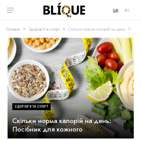
UA
RU
Головна
Здоров'я та спорт
Скільки норма калорій на день: Посібник для кожного
»
»
ЗДОРОВ'Я ТА СПОРТ
Скільки норма калорій на день:
Посібник для кожного