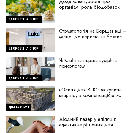
Додаткова турбота про
організм: роль біодобавок
ЗДОРОВ'Я ТА СПОРТ
Стоматологія на Борщагівці —
місце, де перестаєш боятися
стоматологів
ЗДОРОВ'Я ТА СПОРТ
Чим цінна перша зустріч з
психологом
ЗДОРОВ'Я ТА СПОРТ
єОселя для ВПО: як купити
квартиру з компенсацією 70%
першого внеску
ДІМ ТА СІМ'Я
Діодний лазер у епіляції:
ефективне рішення для
гладкої шкіри