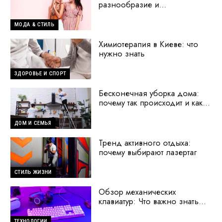
разнообразие и
современные тренды
МОДА & СТИЛЬ
Химиотерапия в Киеве: что
нужно знать
ЗДОРОВЬЕ И СПОРТ
Бесконечная уборка дома:
почему так происходит и как
исправить ситуацию
ДОМ И СЕМЬЯ
Тренд активного отдыха:
почему выбирают лазертаг
СТИЛЬ ЖИЗНИ
Обзор механических
клавиатур: Что важно знать
перед покупкой
ТЕХНОЛОГИИ