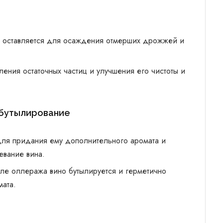
 оставляется для осаждения отмерших дрожжей и
ения остаточных частиц и улучшения его чистоты и
 бутылирование
для придания ему дополнительного аромата и
евание вина.
сле оллеража вино бутылируется и герметично
мата.