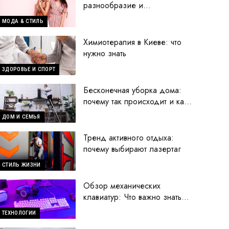
разнообразие и
современные тренды
МОДА & СТИЛЬ
Химиотерапия в Киеве: что
нужно знать
ЗДОРОВЬЕ И СПОРТ
Бесконечная уборка дома:
почему так происходит и как
исправить ситуацию
ДОМ И СЕМЬЯ
Тренд активного отдыха:
почему выбирают лазертаг
СТИЛЬ ЖИЗНИ
Обзор механических
клавиатур: Что важно знать
перед покупкой
ТЕХНОЛОГИИ