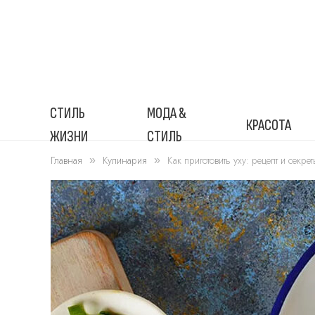
СТИЛЬ
МОДА &
КРАСОТА
ЖИЗНИ
СТИЛЬ
Главная
Кулинария
Как приготовить уху: рецепт и секре
»
»