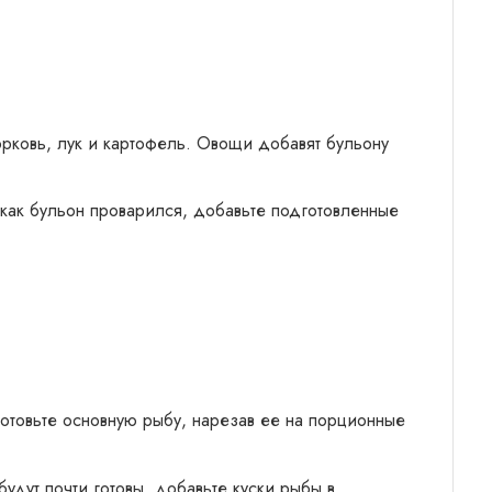
орковь, лук и картофель. Овощи добавят бульону
 как бульон проварился, добавьте подготовленные
готовьте основную рыбу, нарезав ее на порционные
будут почти готовы, добавьте куски рыбы в