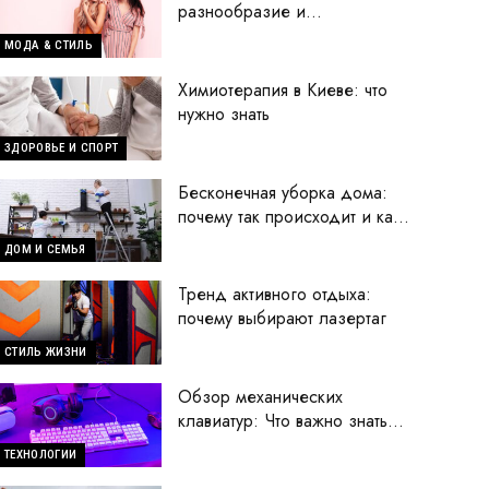
разнообразие и
современные тренды
МОДА & СТИЛЬ
Химиотерапия в Киеве: что
нужно знать
ЗДОРОВЬЕ И СПОРТ
Бесконечная уборка дома:
почему так происходит и как
исправить ситуацию
ДОМ И СЕМЬЯ
Тренд активного отдыха:
почему выбирают лазертаг
СТИЛЬ ЖИЗНИ
Обзор механических
клавиатур: Что важно знать
перед покупкой
ТЕХНОЛОГИИ