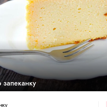
ю запеканку
нку