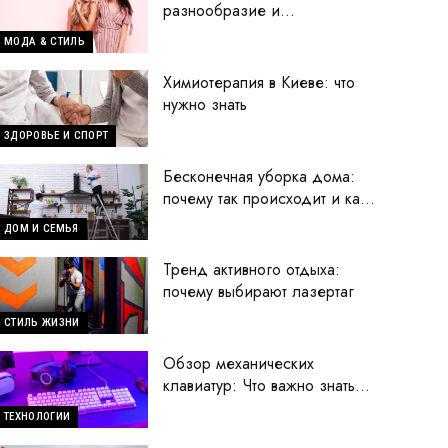
разнообразие и
современные тренды
МОДА & СТИЛЬ
Химиотерапия в Киеве: что
нужно знать
ЗДОРОВЬЕ И СПОРТ
Бесконечная уборка дома:
почему так происходит и как
исправить ситуацию
ДОМ И СЕМЬЯ
Тренд активного отдыха:
почему выбирают лазертаг
СТИЛЬ ЖИЗНИ
Обзор механических
клавиатур: Что важно знать
перед покупкой
ТЕХНОЛОГИИ