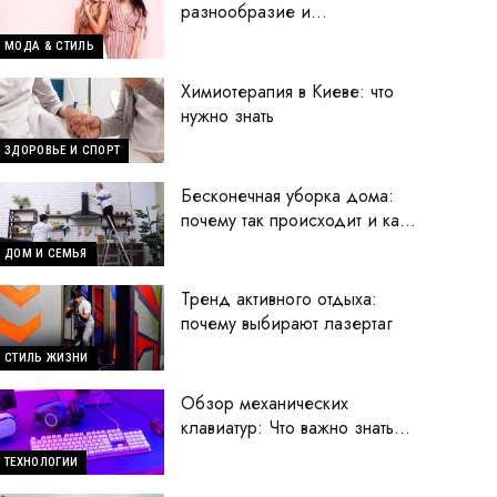
разнообразие и
современные тренды
МОДА & СТИЛЬ
Химиотерапия в Киеве: что
нужно знать
ЗДОРОВЬЕ И СПОРТ
Бесконечная уборка дома:
почему так происходит и как
исправить ситуацию
ДОМ И СЕМЬЯ
Тренд активного отдыха:
почему выбирают лазертаг
СТИЛЬ ЖИЗНИ
Обзор механических
клавиатур: Что важно знать
перед покупкой
ТЕХНОЛОГИИ