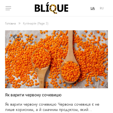
UA
RU
Головна
Кулінарія (Page 3)
»
Як варити червону сочевицю
Як варити червону сочевицю Червона сочевиця є не
лише корисним, а й смачним продуктом, який…