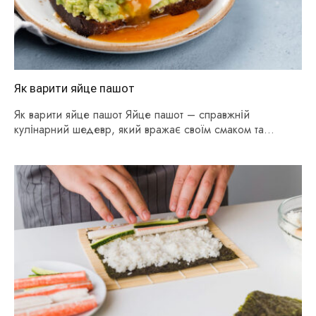
Як варити яйце пашот
Як варити яйце пашот Яйце пашот – справжній
кулінарний шедевр, який вражає своїм смаком та…