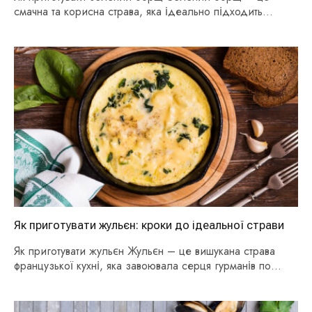
смачна та корисна страва, яка ідеально підходить…
Як приготувати жульєн: кроки до ідеальної страви
Як приготувати жульєн Жульєн – це вишукана страва
французької кухні, яка завоювала серця гурманів по…