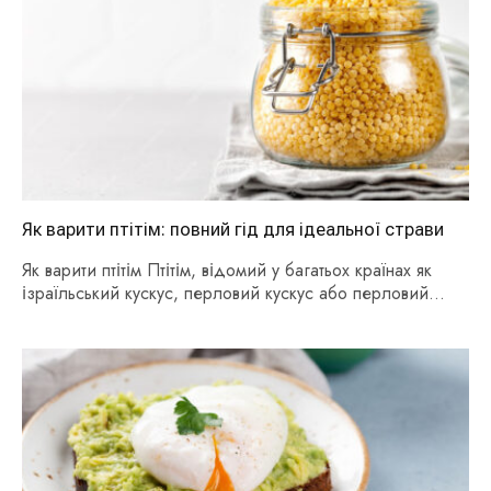
Як варити птітім: повний гід для ідеальної страви
Як варити птітім Птітім, відомий у багатьох країнах як
ізраїльський кускус, перловий кускус або перловий…